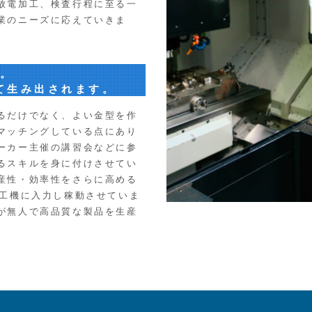
放電加工、検査行程に至る一
業のニーズに応えていきま
質。
て生み出されます。
るだけでなく、よい金型を作
マッチングしている点にあり
ーカー主催の講習会などに参
るスキルを身に付けさせてい
産性・効率性をさらに高める
加工機に入力し稼動させていま
が無人で高品質な製品を生産