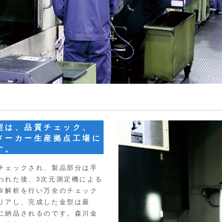
型は、品質チェック、
メーカー生産拠点工場に
す。
チェックされ、製品部分は手
われた後、3次元測定機による
タ解析を行い万全のチェック
リアし、完成した金型は最
に納品されるのです。森川金